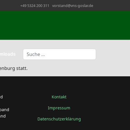
+49 5324 200 311
vorstand@vns-goslar.de
Suchen
nloads
nburg statt.
nd
Kontakt
Impressum
rband
and
Datenschutzerklärung