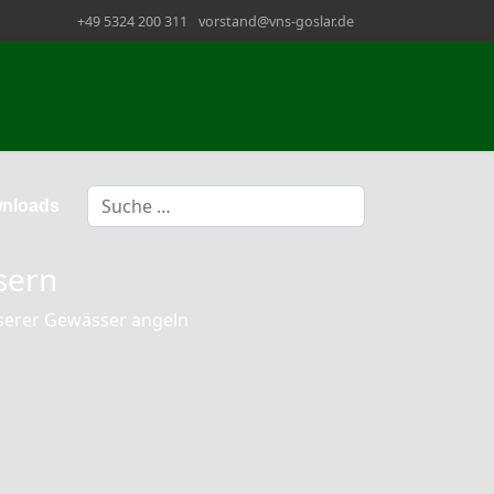
+49 5324 200 311
vorstand@vns-goslar.de
Suchen
nloads
sern
nserer Gewässer angeln