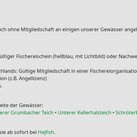
ch ohne Mitgliedschaft an einigen unserer Gewässer angel
ltiger Fischereischein (hellblau, mit Lichtbild) oder Nachw
ands: Gültige Mitgliedschaft in einer Fischereiorganisatio
on (z.B. Angellizenz)
.
Seite der Gewässer:
lerer Grumbacher Teich
•
Unterer Kellerhalsteich
•
Schröter
ie ab sofort bei
Hejfish
.