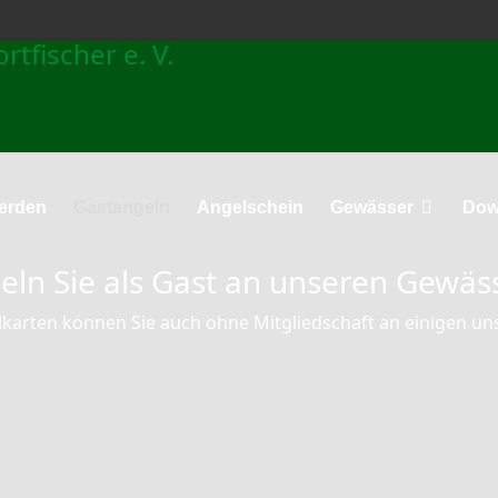
werden
Gastangeln
Angelschein
Gewässer
Dow
eln Sie als Gast an unseren Gewäs
karten können Sie auch ohne Mitgliedschaft an einigen u